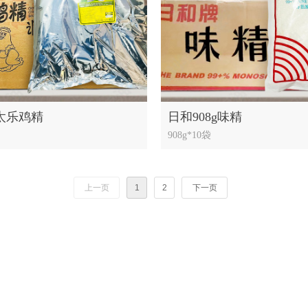
太乐鸡精
日和908g味精
908g*10袋
上一页
1
2
下一页