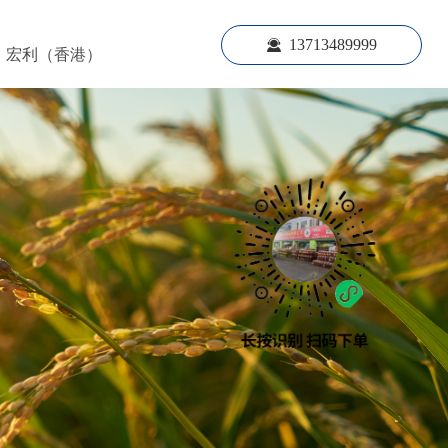
13713489999
끤
宏利（香港）