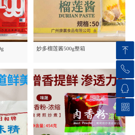
ꁸ
g
妙多榴莲酱500g整箱
ꂅ
回到顶部
ꁗ
13713489999
ꀥ
QQ客服
微信二维码