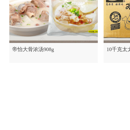
帝怡大骨浓汤908g
10千克太