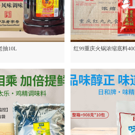
抽10L
红99重庆火锅浓缩底料400