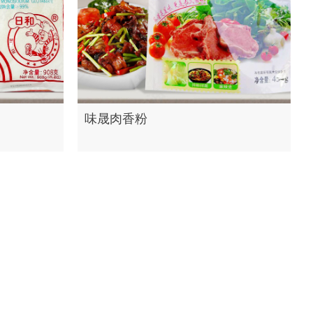
味晟肉香粉