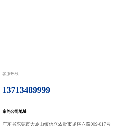
客服热线
13713489999
东莞公司地址
广东省东莞市大岭山镇信立农批市场横六路009-017号