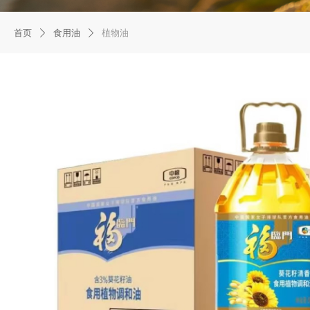
首页
食用油
植物油
ꄲ
ꄲ